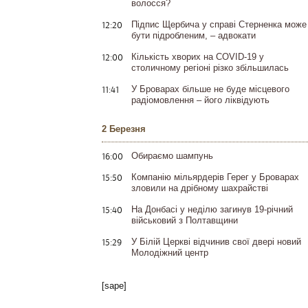
волосся?
12:20
Підпис Щербича у справі Стерненка може
бути підробленим, – адвокати
12:00
Кількість хворих на COVID-19 у
столичному регіоні різко збільшилась
11:41
У Броварах більше не буде місцевого
радіомовлення – його ліквідують
2 Березня
16:00
Обираємо шампунь
15:50
Компанію мільярдерів Герег у Броварах
зловили на дрібному шахрайстві
15:40
На Донбасі у неділю загинув 19-річний
військовий з Полтавщини
15:29
У Білій Церкві відчинив свої двері новий
Молодіжний центр
[sape]