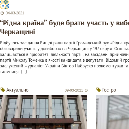
04-03-2021
“Рідна країна” буде брати участь у ви
Черкащині
Відбулось засідання Вищої ради партії Громадський рух «Рідна кр
обговорили участь у довиборах на Черкащині у 197 окрузі. Оскіль
залишається в пріоритеті діяльності партії, на засіданні прийнял
партії Миколу Томенка в якості кандидата в депутати. Відомий гр
заслужений журналіст України Віктор Набруско прокоментував та
таємниця, […]
Актуально
Гостро
09-03-2021