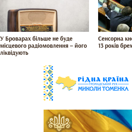
У Броварах більше не буде
Сенсорна кн
місцевого радіомовлення – його
13 років бре
ліквідують